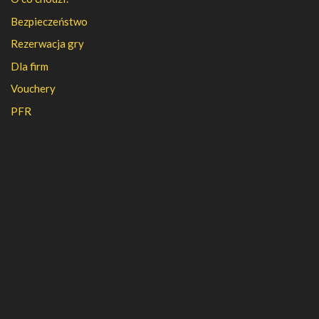
Bezpieczeństwo
Rezerwacja gry
Dla firm
Vouchery
PFR
FAQ
Regulamin
Polityka prywatności
Kontakt
Kariera
Nasza firma
Partnerzy